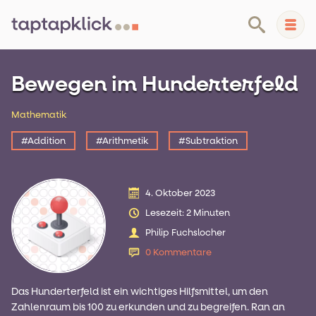
Bewegen im Hunderterfeld
Medienpädagogik
Mathematik
Homeschooling
#Addition
#Arithmetik
#Subtraktion
Lernmaterial
Kontakt
4. Oktober 2023
Lesezeit: 2 Minuten
•
Datenschutz
Über taptapklick
Philip Fuchslocher
0 Kommentare
Das Hunderterfeld ist ein wichtiges Hilfsmittel, um den
Zahlenraum bis 100 zu erkunden und zu begreifen. Ran an